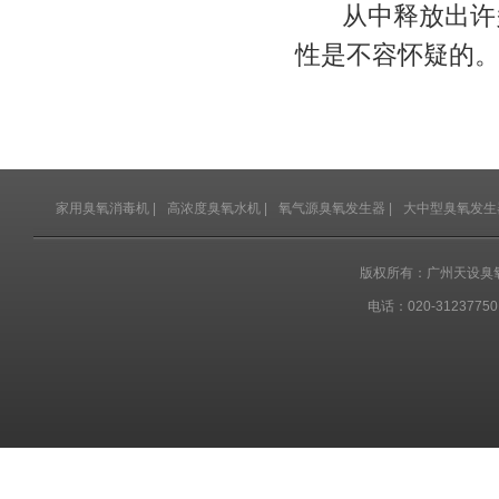
从中释放出许多
性是不容怀疑的
家用臭氧消毒机
|
高浓度臭氧水机
|
氧气源臭氧发生器
|
大中型臭氧发生
版权所有：广州天设臭
电话：020-31237750