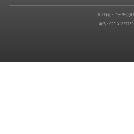
版权所有：广州天设臭
电话：020-31237750