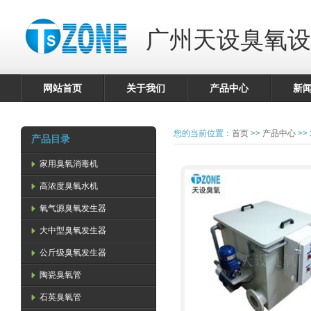
广州天设臭氧设
网站首页
关于我们
产品中心
新
您的当前位置：
首页
>>
产品中心
>>
产品目录
家用臭氧消毒机
高浓度臭氧水机
氧气源臭氧发生器
大中型臭氧发生器
公斤级臭氧发生器
陶瓷臭氧管
石英臭氧管