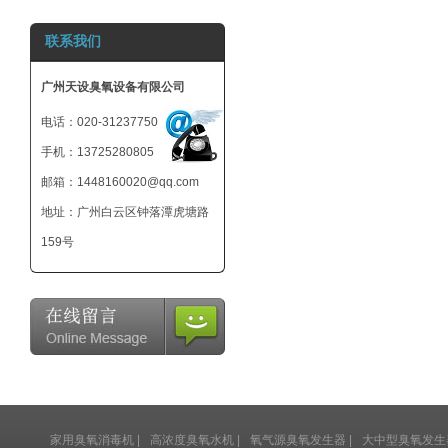
800mg 臭氧发生
联系我们
器-小型臭氧机-可
外接12V电池
广州天设臭氧设备有限公司
电话：020-31237750
手机：13725280805
邮箱：1448160020@qq.com
地址：广州白云区钟落潭虎塘路
159号
家用臭氧消毒机
|
高浓度臭氧水机
|
氧气源臭氧发生器
|
大中型臭氧发生