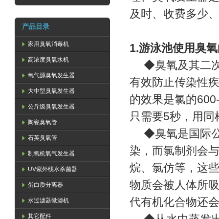
及时、收费多少
产品目录
家用臭氧消毒机
1.游泳池使用臭
高浓度臭氧水机
◆臭氧及其二次
氧气源臭氧发生器
有效防止传染性
大中型臭氧发生器
的效果是氯的600
公斤级臭氧发生器
只需要5秒，用同
陶瓷臭氧管
◆臭氧是国际公
石英臭氧管
染，而氯制剂会
制氧机氧气发生器
烷、氯仿等，这
UV紫外线水杀菌器
物质会被人体所吸
蛋白质分离器
代有机化合物还
水过滤器微滤机
其它配件