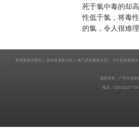
死于氯中毒的却高
性低于氯，将毒
的氯，令人很难
家用臭氧消毒机
|
高浓度臭氧水机
|
氧气源臭氧发生器
|
大中型臭氧发生
版权所有：广州天设臭
电话：020-31237750