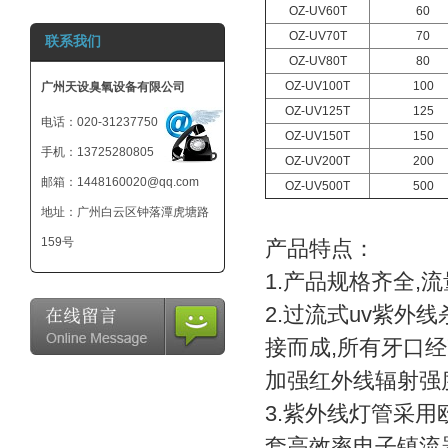
OZ-UV60T
60
800mg 臭氧发生
OZ-UV70T
70
联系我们
器-小型臭氧机-可
外接12V电池
OZ-UV80T
80
OZ-UV100T
100
广州天设臭氧设备有限公司
OZ-UV125T
125
电话：020-31237750
OZ-UV150T
150
手机：13725280805
OZ-UV200T
200
邮箱：1448160020@qq.com
OZ-UV500T
500
地址：广州白云区钟落潭虎塘路
159号
产品特点：
1.产品规格齐全,流量
2.过流式uv紫外
接而成,所有牙口
加强红外线辐射强度
3.紫外线灯管采用欧
套高效率电子镇流