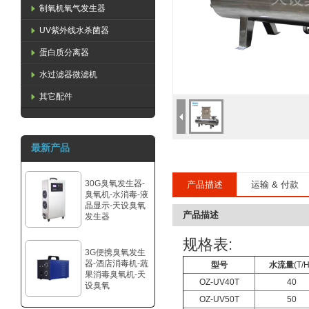
制氧机氧气发生器
UV紫外线水杀菌器
蛋白质分离器
水过滤器微滤机
其它配件
最新产品
30G臭氧发生器-
产品描述
运输 & 付款
臭氧机-水消毒-液
晶显示-天设臭氧
产品描述
发生器
规格表:
3G便携臭氧发生
器-酒店消毒机-蔬
型号
水流量
(T/H
果消毒臭氧机-天
OZ-UV40T
40
设臭氧
OZ-UV50T
50