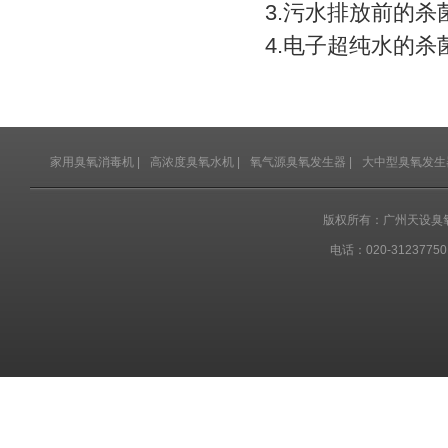
3.污水排放前的杀
4.电子超纯水的杀
家用臭氧消毒机
|
高浓度臭氧水机
|
氧气源臭氧发生器
|
大中型臭氧发生
版权所有：广州天设臭
电话：020-31237750