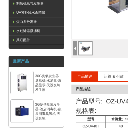
制氧机氧气发生器
UV紫外线水杀菌器
蛋白质分离器
水过滤器微滤机
其它配件
最新产品
30G臭氧发生器-
产品描述
运输 & 付款
臭氧机-水消毒-液
晶显示-天设臭氧
产品描述
发生器
产品型号: OZ-UV4
3G便携臭氧发生
器-酒店消毒机-蔬
规格表:
果消毒臭氧机-天
设臭氧
型号
水流量
(T/H
OZ-UV40T
40