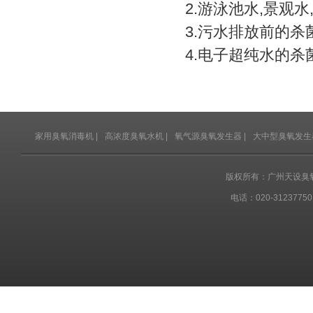
2.游泳池水,景观
3.污水排放前的杀
4.电子超纯水的杀
家用臭氧消毒机
|
高浓度臭氧水机
|
氧气源臭氧发生器
|
大中型臭氧发生
版权所有：广州天设臭
电话：020-31237750