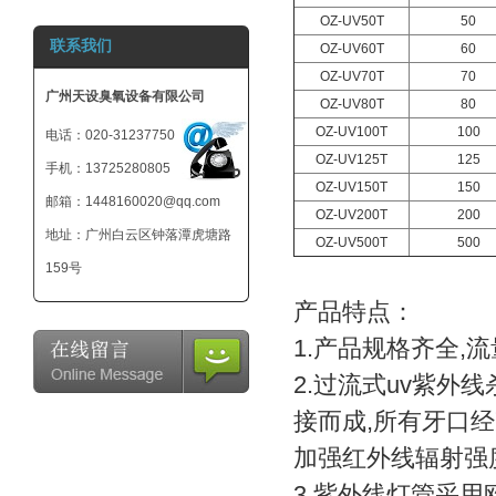
OZ-UV50T
50
800mg 臭氧发生
联系我们
器-小型臭氧机-可
OZ-UV60T
60
外接12V电池
OZ-UV70T
70
广州天设臭氧设备有限公司
OZ-UV80T
80
OZ-UV100T
100
电话：020-31237750
OZ-UV125T
125
手机：13725280805
OZ-UV150T
150
邮箱：1448160020@qq.com
OZ-UV200T
200
地址：广州白云区钟落潭虎塘路
OZ-UV500T
500
159号
产品特点：
1.产品规格齐全,流量
2.过流式uv紫外
接而成,所有牙口
加强红外线辐射强度
3.紫外线灯管采用欧