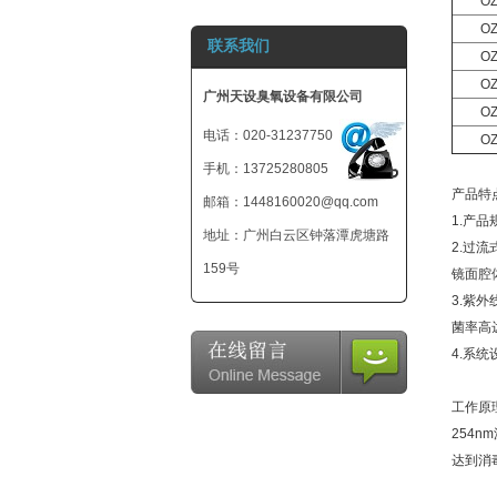
OZ
800mg 臭氧发生
OZ
联系我们
器-小型臭氧机-可
OZ
外接12V电池
OZ
广州天设臭氧设备有限公司
OZ
电话：020-31237750
OZ
手机：13725280805
产品特
邮箱：1448160020@qq.com
1.产品
地址：广州白云区钟落潭虎塘路
2.过
159号
镜面腔
3.紫
菌率高达
4.系统
工作原理
254
达到消