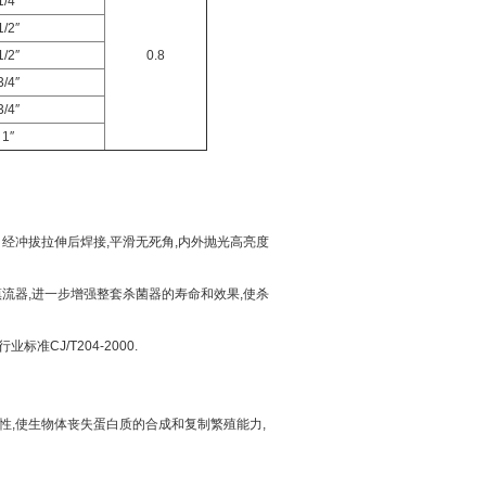
1/4″
1/2″
1/2″
0.8
3/4″
3/4″
1″
牙口经冲拔拉伸后焊接,平滑无死角,内外抛光高亮度
子镇流器,进一步增强整套杀菌器的寿命和效果,使杀
准CJ/T204-2000.
特性,使生物体丧失蛋白质的合成和复制繁殖能力,