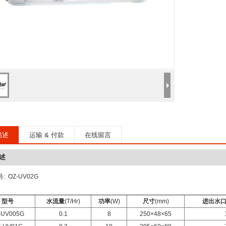
描述
运输 & 付款
在线留言
述
: OZ-UV02G
型号
水流量
(T/Hr)
功率
(W)
尺寸
(mm)
进出水
-UV005G
0.1
8
250×48×65