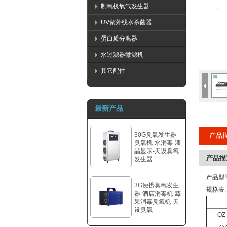
制氧机氧气发生器
UV紫外线水杀菌器
蛋白质分离器
水过滤器微滤机
其它配件
最新产品
30G臭氧发生器-
产品
臭氧机-水消毒-液
晶显示-天设臭氧
产品描
发生器
产品型号
3G便携臭氧发生
规格表:
器-酒店消毒机-蔬
果消毒臭氧机-天
设臭氧
OZ