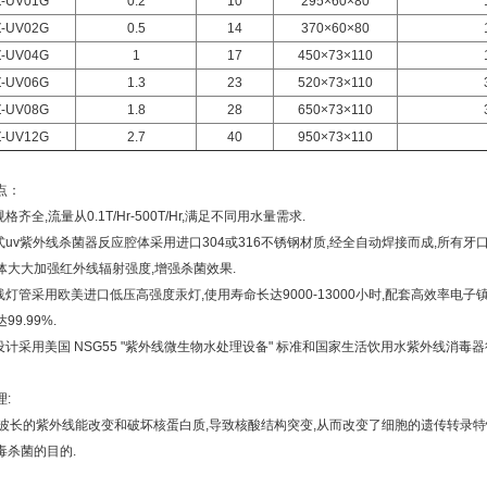
-UV01G
0.2
10
295×60×80
-UV02G
0.5
14
370×60×80
-UV04G
1
17
450×73×110
-UV06G
1.3
23
520×73×110
-UV08G
1.8
28
650×73×110
-UV12G
2.7
40
950×73×110
点：
规格齐全,流量从0.1T/Hr-500T/Hr,满足不同用水量需求.
流式uv紫外线杀菌器反应腔体采用进口304或316不锈钢材质,经全自动焊接而成,所有
体大大加强红外线辐射强度,增强杀菌效果.
外线灯管采用欧美进口低压高强度汞灯,使用寿命长达9000-13000小时,配套高效率电
99.99%.
设计采用美国 NSG55 "紫外线微生物水处理设备" 标准和国家生活饮用水紫外线消毒器行业标
:
nm波长的紫外线能改变和破坏核蛋白质,导致核酸结构突变,从而改变了细胞的遗传转录
毒杀菌的目的.