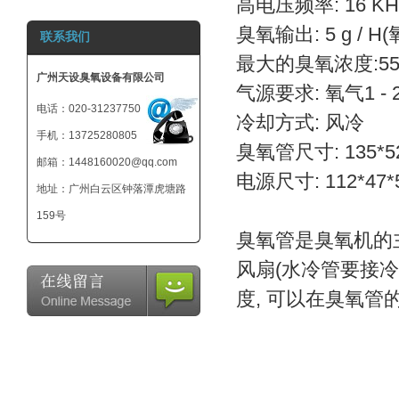
高电压频率: 16 KH
800mg 臭氧发生
臭氧输出: 5 g / H
联系我们
器-小型臭氧机-可
外接12V电池
最大的臭氧浓度:55m
广州天设臭氧设备有限公司
气源要求: 氧气1 - 
电话：020-31237750
冷却方式: 风冷
手机：13725280805
臭氧管尺寸: 135*5
邮箱：1448160020@qq.com
电源尺寸: 112*47*
地址：广州白云区钟落潭虎塘路
159号
臭氧管是臭氧机的主
风扇(水冷管要接冷
度, 可以在臭氧管