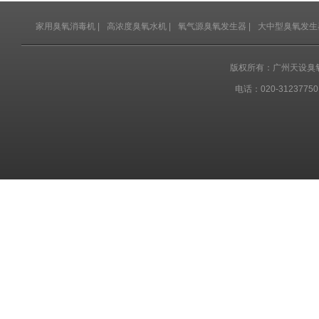
家用臭氧消毒机
|
高浓度臭氧水机
|
氧气源臭氧发生器
|
大中型臭氧发生
版权所有：广州天设臭
电话：020-31237750