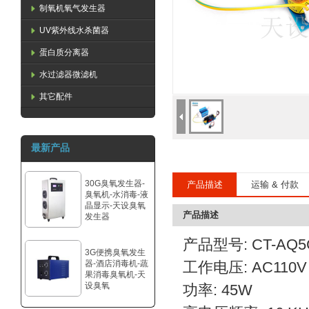
制氧机氧气发生器
UV紫外线水杀菌器
蛋白质分离器
水过滤器微滤机
其它配件
最新产品
30G臭氧发生器-
产品描述
运输 & 付款
臭氧机-水消毒-液
晶显示-天设臭氧
产品描述
发生器
产品型号: CT-AQ5
3G便携臭氧发生
器-酒店消毒机-蔬
工作电压: AC110V 
果消毒臭氧机-天
设臭氧
功率: 45W