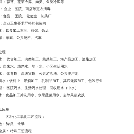
鲜 ：蒜苔、蔬菜冷库、肉类、鱼类冷库等
 ： 企业、医院、商店等更衣清毒
 ：食品、 医院、 化验室、制药厂
 ：企业卫生要求严格的包装间
化：饮食加工车间、旅馆、饭店
感：家庭、公共场所、汽车
处理
水： 饮食加工、肉类加工、蔬菜加工、海产品加工、油脂加工
： 自来水、纯净水、地下水、小区生活用水
水： 体育馆、高级宾馆、公共游泳池、公共洗浴池
菌水：饮料业、果酒加工、乳制品加工、其它无菌加工、包装行业
理： 医院污水、生活污水处理、回收用水（中水）
水：食品加工冲洗用水、水果蔬菜用水、去除果蔬农残
工应用
剂 ： 各种化工氧化工艺流程；
色：纺织、 造纸
金属： 特殊工艺流程