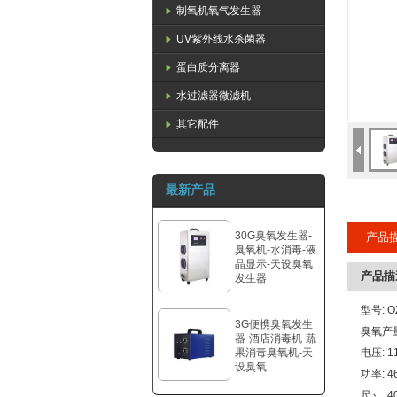
制氧机氧气发生器
UV紫外线水杀菌器
蛋白质分离器
水过滤器微滤机
其它配件
最新产品
30G臭氧发生器-
产品
臭氧机-水消毒-液
晶显示-天设臭氧
产品描
发生器
型号: O
3G便携臭氧发生
臭氧产量:
器-酒店消毒机-蔬
果消毒臭氧机-天
电压: 11
设臭氧
功率: 4
尺寸: 4