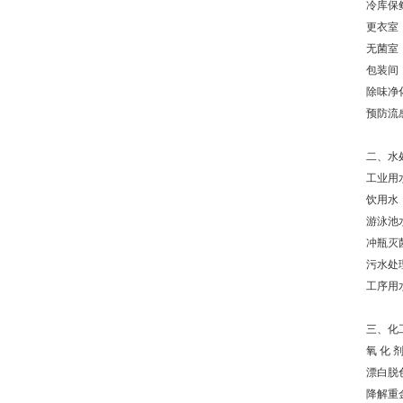
冷库保
更衣室
无菌室
包装间
除味净
预防流
二、水
工业用
饮用水
游泳池
冲瓶灭
污水处
工序用
三、化
氧 化 
漂白脱
降解重