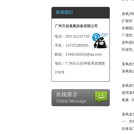
800mg 臭氧发生
联系我们
器-小型臭氧机-可
臭氧消
外接12V电池
扩散性
广州天设臭氧设备有限公司
杀菌能
广谱性
电话：020-31237750
原料易
手机：13725280805
环保性
邮箱：1448160020@qq.com
地址：广州白云区钟落潭虎塘路
臭氧发
臭氧能
159号
臭氧发
使用臭
氧量（
臭氧发
一、空
饮食加