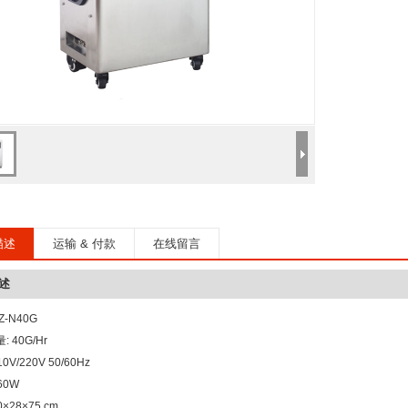
描述
运输 & 付款
在线留言
述
Z-N40G
 40G/Hr
0V/220V 50/60Hz
60W
0×28×75 cm