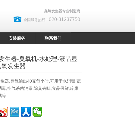
臭氧发生器专业制造商
020-31237750
全国服务热线：
安装服务
联系我们
氧发生器-臭氧机-水处理-液晶显
臭氧发生器
生器,臭氧输出40克每小时,可用于水消毒,蔬
消毒,空气杀菌消毒,除臭去味,食品保鲜,冷库
储等.