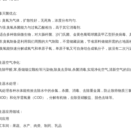
毒灭菌优点:
：臭氧为气体，扩散性好，无死角，浓度分布均匀.
力强:臭氧杀菌能力与过氧乙酸相当，高于其它消毒剂.
:适合多种致病微生物，对大肠杆菌、沙门氏菌、金黄色葡萄球菌及甲乙型肝炎病毒、
得:臭氧制备是利用我们周围的大气制取，不需储藏设施，节省原料储储所需的占地面积
:臭氧能快速分解成氧气和单原子氧，单原子氧又可自身结合成氧分子，故没有二次污染
生器空气净化:
去除甲醛,苯,香烟烟尘颗粒等污染物,除臭去异味,杀菌消毒,实现净化空气,清新空气的目
生器水处理：
氧处理各种水体能有效去除水中的余氯，杀菌、消毒、去除重金属，防止致癌物质三
BOD）和化学需氧量（COD），分解有机物，去除亚硝酸盐、脱色去味等。
生器应用领域：
间应用
工车间：果蔬、水产、肉类、制药、乳品