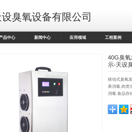
天设臭氧设备有限公司
产品中心
新闻中心
应用领域
工程案例
40G臭
示-天设
移动式臭氧发
果消毒,肉类
消毒,食品存