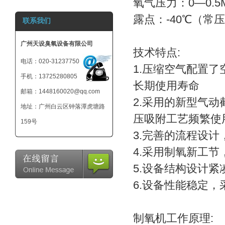
氧气压力：0—0.5M
800mg 臭氧发生
露点：-40℃（常
联系我们
器-小型臭氧机-可
外接12V电池
广州天设臭氧设备有限公司
技术特点:
电话：020-31237750
1.压缩空气配置
手机：13725280805
长期使用寿命
邮箱：1448160020@qq.com
2.采用的新型气
地址：广州白云区钟落潭虎塘路
压吸附工艺频繁使
159号
3.完善的流程设
4.采用制氧新工
5.设备结构设计
6.设备性能稳定
制氧机工作原理: