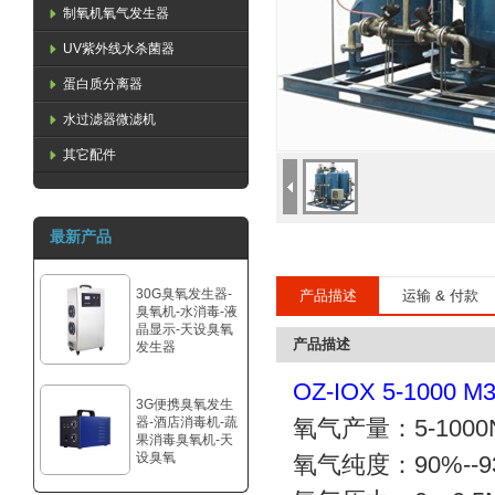
制氧机氧气发生器
UV紫外线水杀菌器
蛋白质分离器
水过滤器微滤机
其它配件
最新产品
30G臭氧发生器-
产品描述
运输 & 付款
臭氧机-水消毒-液
晶显示-天设臭氧
产品描述
发生器
OZ-IOX 5-10
3G便携臭氧发生
器-酒店消毒机-蔬
氧气产量：5-1000
果消毒臭氧机-天
设臭氧
氧气纯度：90%--9