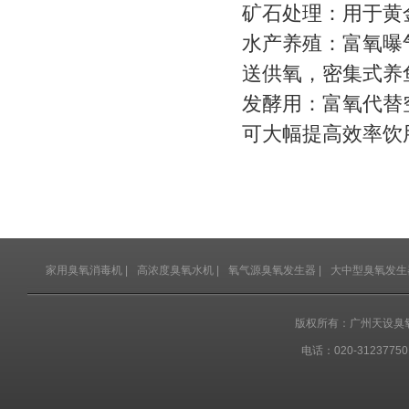
矿石处理：用于黄
水产养殖：富氧曝
送供氧，密集式养
发酵用：富氧代替
可大幅提高效率饮
家用臭氧消毒机
|
高浓度臭氧水机
|
氧气源臭氧发生器
|
大中型臭氧发生
版权所有：广州天设臭
电话：020-31237750