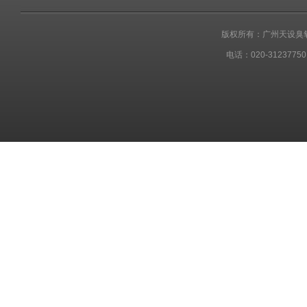
版权所有：广州天设臭
电话：020-31237750