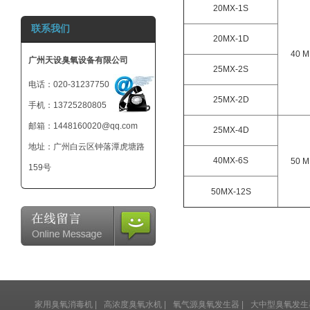
20MX-1S
800mg 臭氧发生
联系我们
器-小型臭氧机-可
20MX-1D
外接12V电池
40 M
广州天设臭氧设备有限公司
25MX-2S
电话：020-31237750
25MX-2D
手机：13725280805
邮箱：1448160020@qq.com
25MX-4D
地址：广州白云区钟落潭虎塘路
40MX-6S
50 M
159号
50MX-12S
家用臭氧消毒机
|
高浓度臭氧水机
|
氧气源臭氧发生器
|
大中型臭氧发生