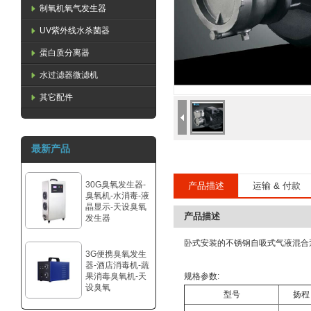
制氧机氧气发生器
UV紫外线水杀菌器
蛋白质分离器
水过滤器微滤机
其它配件
最新产品
30G臭氧发生器-
产品描述
运输 & 付款
臭氧机-水消毒-液
晶显示-天设臭氧
产品描述
发生器
卧式安装的不锈钢自吸式气液混合
3G便携臭氧发生
器-酒店消毒机-蔬
果消毒臭氧机-天
规格参数:
设臭氧
型号
扬程